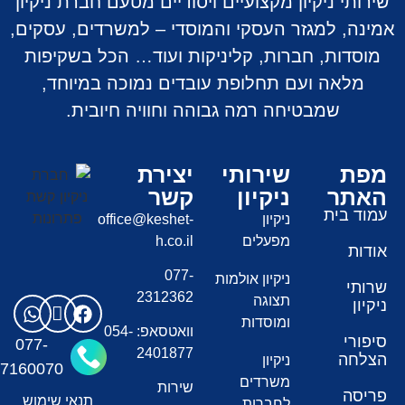
שירותי ניקיון מקצועיים ויסודיים מטעם חברת ניקיון
אמינה, למגזר העסקי והמוסדי – למשרדים, עסקים,
מוסדות, חברות, קליניקות ועוד… הכל בשקיפות
מלאה ועם תחלופת עובדים נמוכה במיוחד,
שמבטיחה רמה גבוהה וחוויה חיובית.
מפת
שירותי
יצירת
האתר
ניקיון
קשר
עמוד בית
ניקיון
office@keshet-
מפעלים
h.co.il
אודות
077-
ניקיון אולמות
שרותי
2312362
תצוגה
ניקיון
ומוסדות
וואטסאפ: 054-
סיפורי
077-
2401877
הצלחה
ניקיון
7160070
משרדים
שירות
פריסה
תנאי שימוש
לחברות