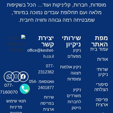
מוסדות, חברות, קליניקות ועוד… הכל בשקיפות
מלאה ועם תחלופת עובדים נמוכה במיוחד,
שמבטיחה רמה גבוהה וחוויה חיובית.
מפת
שירותי
יצירת
האתר
ניקיון
קשר
עמוד בית
ניקיון
office@keshet-
מפעלים
h.co.il
אודות
077-
ניקיון אולמות
שרותי
2312362
תצוגה
ניקיון
ומוסדות
וואטסאפ: 054-
סיפורי
077-
2401877
הצלחה
ניקיון
7160070
משרדים
שירות
פריסה
תנאי שימוש
לחברות
בפריסה
ארצית
מדיניות
הייטק
ארצית